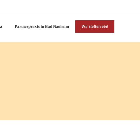
kt
Partnerpraxis in Bad Nauheim
Wir stellen ein!