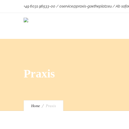
+49 6031 96533-00 / 0service@praxis-goetheplatz.eu / Ab sofor
Praxis
Home
Praxis