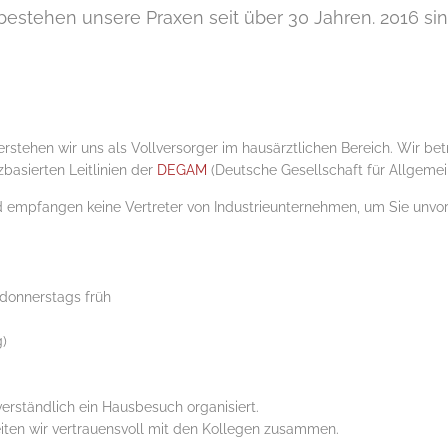
 bestehen unsere Praxen seit über 30 Jahren. 2016 s
rstehen wir uns als Vollversorger im hausärztlichen Bereich. Wir be
basierten Leitlinien der
DEGAM
(Deutsche Gesellschaft für Allgemein
nd empfangen keine Vertreter von Industrieunternehmen, um Sie unv
donnerstags früh
g)
rständlich ein Hausbesuch organisiert.
eiten wir vertrauensvoll mit den Kollegen zusammen.